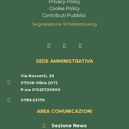
Privacy Policy
Cookie Policy
Contributi Pubblici
Segnalazione Whistleblowing
F
I
T
a
n
r
c
s
i
e
t
p
SEDE AMMINISTRATIVA
b
a
a
o
g
d
o
r
v
Via Rossetti, 29
k
a
i
-
m
s
07026 Olbia (OT)
f
o
P.iva 01325720900
r
0789.53179
AREA COMUNICAZIONI
Sezione News