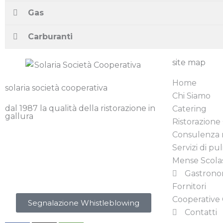
Gas
Carburanti
site map
Home
solaria società cooperativa
Chi Siamo
dal 1987 la qualità della ristorazione in
Catering
gallura
Ristorazione 
Consulenza 
Privacy Policy
Servizi di pul
Cookie Policy
Mense Scola
Contributi Pubblici
Gastrono
Fornitori
Cooperative 
Segnalazione Whistleblowing
Contatti