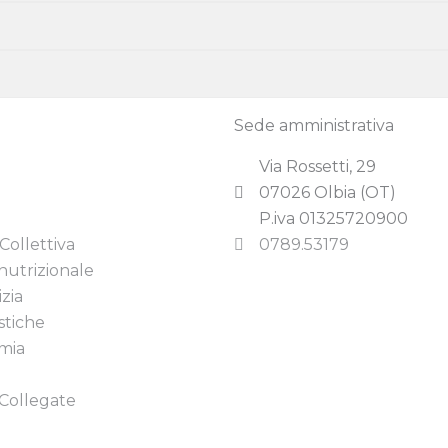
Sede amministrativa
Via Rossetti, 29
07026 Olbia (OT)
P.iva 01325720900
Collettiva
0789.53179
nutrizionale
izia
stiche
mia
Collegate