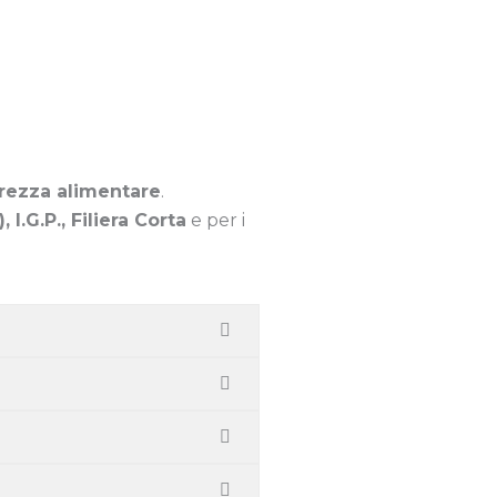
urezza alimentare
.
I.G.P., Filiera Corta
e per i