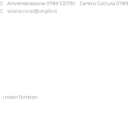
Vai
Amministrazione 0789 53179
Centro Cottura 0789
al
solaria.coop@virgilio.it
contenuto
i nostri fornitori