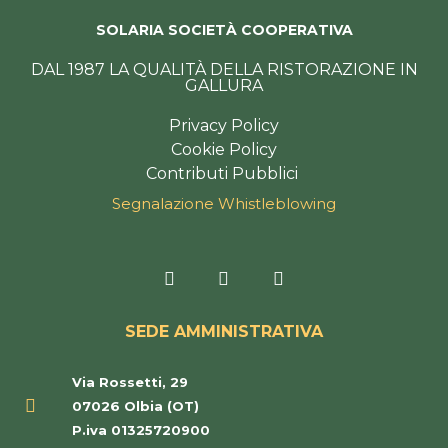
SOLARIA SOCIETÀ COOPERATIVA
DAL 1987 LA QUALITÀ DELLA RISTORAZIONE IN
GALLURA
Privacy Policy
Cookie Policy
Contributi Pubblici
Segnalazione Whistleblowing
F
I
T
a
n
r
c
s
i
e
t
p
SEDE AMMINISTRATIVA
b
a
a
o
g
d
o
r
v
Via Rossetti, 29
k
a
i
-
m
s
07026 Olbia (OT)
f
o
P.iva 01325720900
r