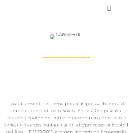
Ristorazione collettiva
Mense scolastiche 2025/2026
OSCHIRI
I piatti presenti nel menù preparati presso il centro di
produzione pasti della Solaria Società Cooperativa
possono contenere, come ingredienti e/o come tracce
derivanti da cross contamination sito/processo (Allegato II
del Reg. UE 1169/2011) allergeni indicati con l’iconografia