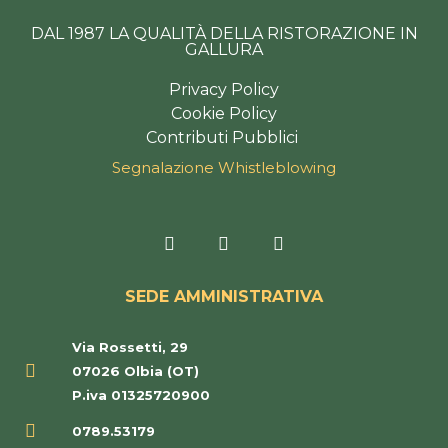
DAL 1987 LA QUALITÀ DELLA RISTORAZIONE IN
GALLURA
Privacy Policy
Cookie Policy
Contributi Pubblici
Segnalazione Whistleblowing
F
I
T
a
n
r
c
s
i
e
t
p
SEDE AMMINISTRATIVA
b
a
a
o
g
d
o
r
v
Via Rossetti, 29
k
a
i
-
m
s
07026 Olbia (OT)
f
o
P.iva 01325720900
r
0789.53179