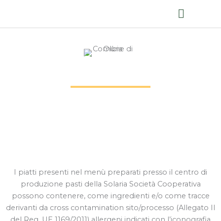
Ristorazione collettiva
Mense scolastiche 2025/2026
OLBIA
Berchiddeddu Primaria Rientri
I piatti presenti nel menù preparati presso il centro di
produzione pasti della Solaria Società Cooperativa
possono contenere, come ingredienti e/o come tracce
derivanti da cross contamination sito/processo (Allegato II
del Reg. UE 1169/2011) allergeni indicati con l’iconografia