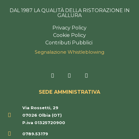
DAL 1987 LA QUALITÀ DELLA RISTORAZIONE IN
GALLURA
Privacy Policy
Cookie Policy
Contributi Pubblici
Segnalazione Whistleblowing
F
I
T
a
n
r
c
s
i
e
t
p
SEDE AMMINISTRATIVA
b
a
a
o
g
d
o
r
v
Via Rossetti, 29
k
a
i
-
m
s
07026 Olbia (OT)
f
o
P.iva 01325720900
r
0789.53179