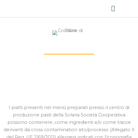
Ristorazione collettiva
Mense scolastiche 2025/2026
OLBIA
Rudalza Primaria Rientri
I piatti presenti nel menù preparati presso il centro di
produzione pasti della Solaria Società Cooperativa
possono contenere, come ingredienti e/o come tracce
derivanti da cross contamination sito/processo (Allegato II
del Reg. UE 1169/2011) allergeni indicati con l’iconografia